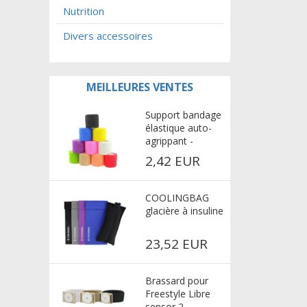
Nutrition
Divers accessoires
MEILLEURES VENTES
Support bandage
élastique auto-
agrippant -
multicolore
2,42 EUR
COOLINGBAG
glacière à insuline
23,52 EUR
Brassard pour
Freestyle Libre
sensor 2