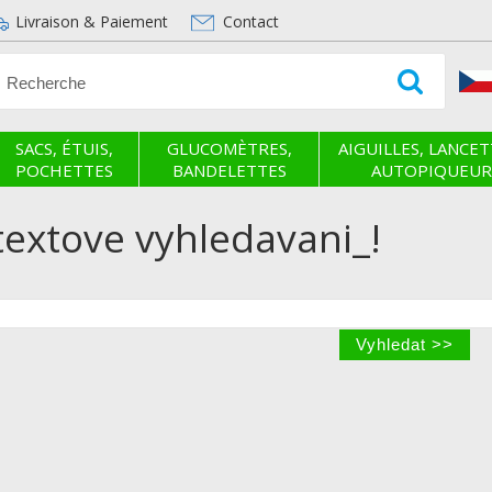
Livraison & Paiement
Contact
SACS, ÉTUIS,
GLUCOMÈTRES,
AIGUILLES, LANCET
POCHETTES
BANDELETTES
AUTOPIQUEUR
ltextove vyhledavani_!