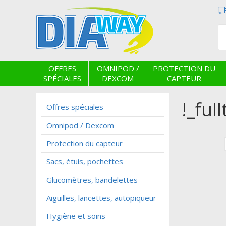
OFFRES
OMNIPOD /
PROTECTION DU
SPÉCIALES
DEXCOM
CAPTEUR
!_ful
Offres spéciales
Omnipod / Dexcom
Protection du capteur
Sacs, étuis, pochettes
Glucomètres, bandelettes
Aiguilles, lancettes, autopiqueur
Hygiène et soins