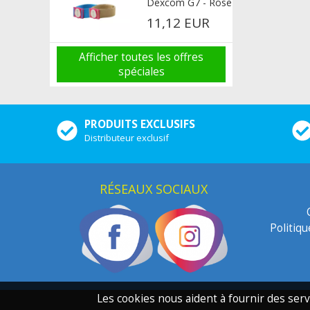
Dexcom G7 - Rose
11,12 EUR
Afficher toutes les offres
spéciales
PRODUITS EXCLUSIFS
Distributeur exclusif
RÉSEAUX SOCIAUX
Politiq
Les cookies nous aident à fournir des serv