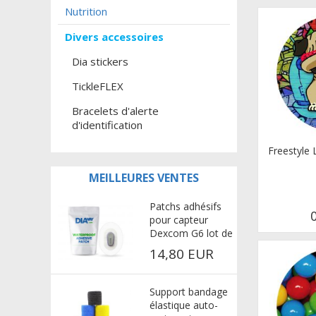
Nutrition
Divers accessoires
Dia stickers
TickleFLEX
Bracelets d'alerte
d'identification
Freestyle 
MEILLEURES VENTES
Patchs adhésifs
pour capteur
Dexcom G6 lot de
25x - adhésif extra
14,80 EUR
fort
Support bandage
élastique auto-