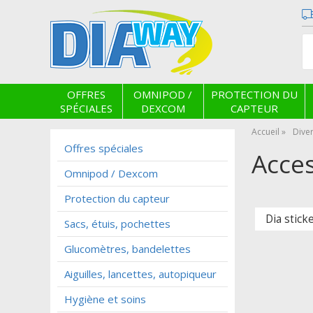
OFFRES
OMNIPOD /
PROTECTION DU
SPÉCIALES
DEXCOM
CAPTEUR
Accueil
Dive
Offres spéciales
Acces
Omnipod / Dexcom
Protection du capteur
Dia stick
Sacs, étuis, pochettes
Glucomètres, bandelettes
Aiguilles, lancettes, autopiqueur
Hygiène et soins