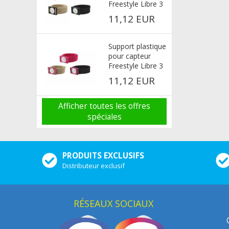
Freestyle Libre 3
noir
11,12 EUR
Support plastique
pour capteur
Freestyle Libre 3
Rose
11,12 EUR
Afficher toutes les offres
spéciales
PRODUITS EXCLUSIFS
Distributeur exclusif
RÉSEAUX SOCIAUX