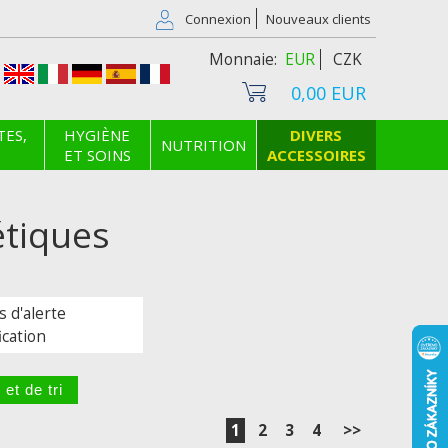
Connexion
Nouveaux clients
EUR
CZK
0,00 EUR
TES,
HYGIÈNE
DIVERS
NUTRITION
ET SOINS
ACCESSOIRES
étiques
s d'alerte
ication
1
2
3
4
>>