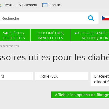
Livraison & Paiement
Contact
SACS, ÉTUIS,
GLUCOMÈTRES,
AIGUILLES, LANCET
POCHETTES
BANDELETTES
AUTOPIQUEUR
rs accessoires
soires utiles pour les diab
ers
TickleFLEX
Bracelet
d'identif