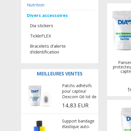
Nutrition
Divers accessoires
Dia stickers
TickleFLEX
Bracelets d'alerte
d'identification
Pansem
protecteu
capte
MEILLEURES VENTES
Patchs adhésifs
1
pour capteur
Dexcom G6 lot de
25x - adhésif extra
14,83 EUR
fort
Support bandage
élastique auto-