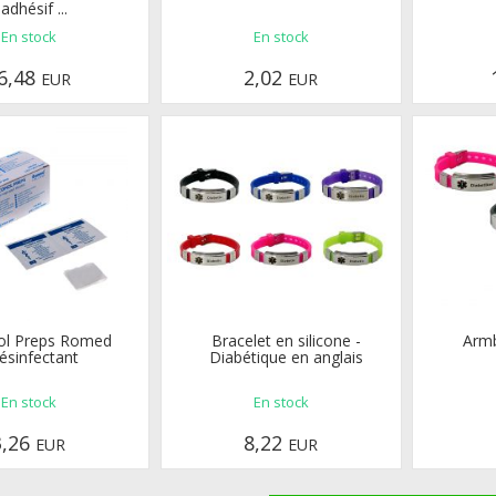
adhésif ...
En stock
En stock
6,48
2,02
EUR
EUR
ol Preps Romed
Bracelet en silicone -
Armb
ésinfectant
Diabétique en anglais
En stock
En stock
3,26
8,22
EUR
EUR