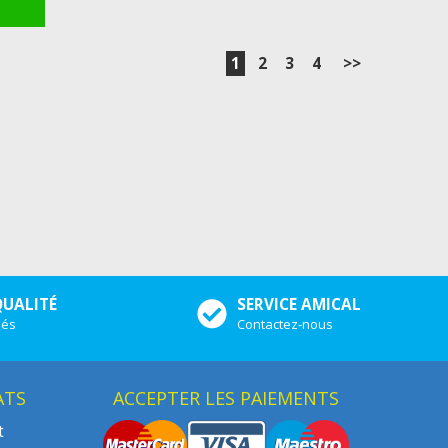
1
2
3
4
>>
QUALITÉ
SERVICE AMICAL
iés
Contactez-nous
ATS
ACCEPTER LES PAIEMENTS
t