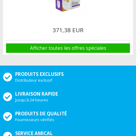
371,38 EUR
Afficher toutes les offres spéciales
PRODUITS EXCLUSIFS
Distributeur exclusif
LIVRAISON RAPIDE
Jusqu'à 24 heures
PRODUITS DE QUALITÉ
Fournisseurs vérifiés
SERVICE AMICAL